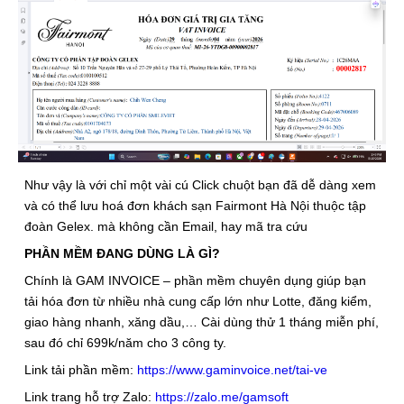
Như vậy là với chỉ một vài cú Click chuột bạn đã dễ dàng xem
và có thể lưu hoá đơn khách sạn Fairmont Hà Nội thuộc tập
đoàn Gelex. mà không cần Email, hay mã tra cứu
PHẦN MỀM ĐANG DÙNG LÀ GÌ?
Chính là GAM INVOICE – phần mềm chuyên dụng giúp bạn
tải hóa đơn từ nhiều nhà cung cấp lớn như Lotte, đăng kiểm,
giao hàng nhanh, xăng dầu,… Cài dùng thử 1 tháng miễn phí,
sau đó chỉ 699k/năm cho 3 công ty.
Link tải phần mềm:
https://www.gaminvoice.net/tai-ve
Link trang hỗ trợ Zalo:
https://zalo.me/gamsoft