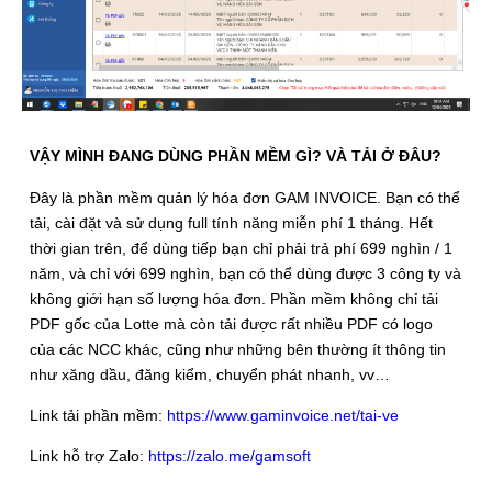
VẬY MÌNH ĐANG DÙNG PHẦN MỀM GÌ? VÀ TẢI Ở ĐÂU?
Đây là phần mềm quản lý hóa đơn GAM INVOICE. Bạn có thể
tải, cài đặt và sử dụng full tính năng miễn phí 1 tháng. Hết
thời gian trên, để dùng tiếp bạn chỉ phải trả phí 699 nghìn / 1
năm, và chỉ với 699 nghìn, bạn có thể dùng được 3 công ty và
không giới hạn số lượng hóa đơn. Phần mềm không chỉ tải
PDF gốc của Lotte mà còn tải được rất nhiều PDF có logo
của các NCC khác, cũng như những bên thường ít thông tin
như xăng dầu, đăng kiểm, chuyển phát nhanh, vv…
Link tải phần mềm:
https://www.gaminvoice.net/tai-ve
Link hỗ trợ Zalo:
https://zalo.me/gamsoft