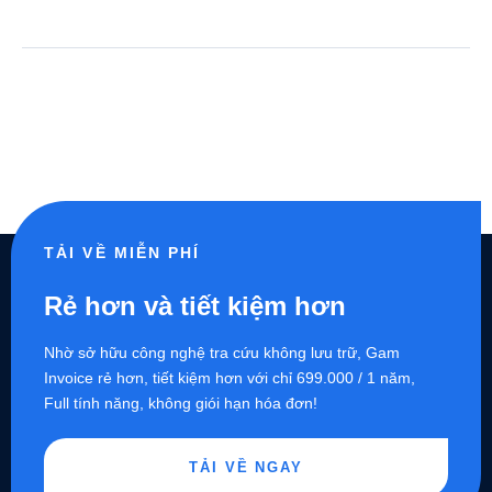
TẢI VỀ MIỄN PHÍ
Rẻ hơn và tiết kiệm hơn
Nhờ sở hữu công nghệ tra cứu không lưu trữ, Gam
Invoice rẻ hơn, tiết kiệm hơn với chỉ 699.000 / 1 năm,
Full tính năng, không giói hạn hóa đơn!
TẢI VỀ NGAY