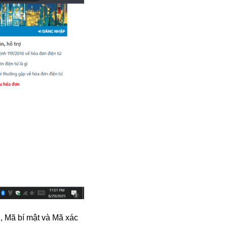
, Mã bí mật và Mã xác