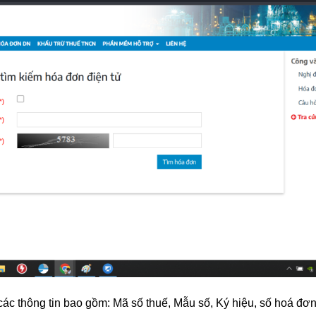
ác thông tin bao gồm: Mã số thuế, Mẫu số, Ký hiệu, số hoá đơn