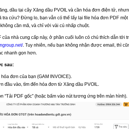
ăng, dầu tại cây Xăng dầu PVOIL và cần hóa đơn điện tử, nhưn
tra cứu? Đừng lo, bạn vẫn có thể lấy lại file hóa đơn PDF một
 không cần mã, và chỉ với vài cú nhấp chuột.
ủa nhà cung cấp này, ở phần cuối luôn có chú thích dẫn tới tra
ingroup.net/
. Tuy nhiên, nếu bạn không nhận được email, thì c
hác nhanh gọn hơn.
c sau:
 hóa đơn của bạn (GAM INVOICE).
n đầu vào, tìm đến hóa đơn từ Xăng dầu PVOIL.
n “Tải PDF gốc” (hoặc bấm vào nút tương ứng trên màn hình).