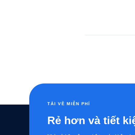
TẢI VỀ MIỄN PHÍ
Rẻ hơn và tiết k