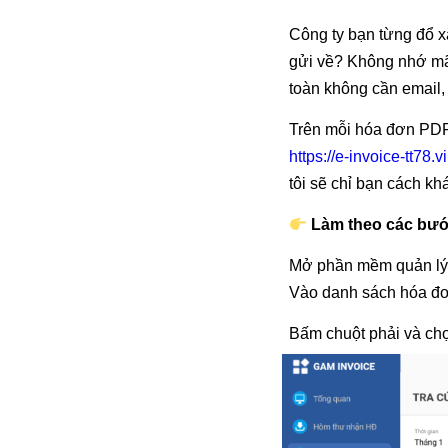
Công ty bạn từng đổ x
gửi về? Không nhớ mã 
toàn không cần email,
Trên mỗi hóa đơn PDF c
https://e-invoice-tt78.v
tôi sẽ chỉ bạn cách k
Làm theo các bướ
Mở phần mềm quản lý
Vào danh sách hóa đơ
Bấm chuột phải và chọ