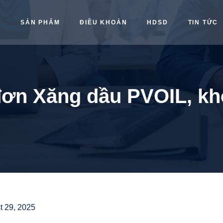
Ủ
SẢN PHẨM
ĐIỀU KHOẢN
HDSD
TIN TỨC
đơn Xăng dầu PVOIL, kh
t 29, 2025