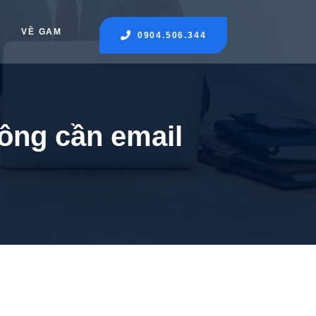
VỀ GAM
0904.506.344
ông cần email