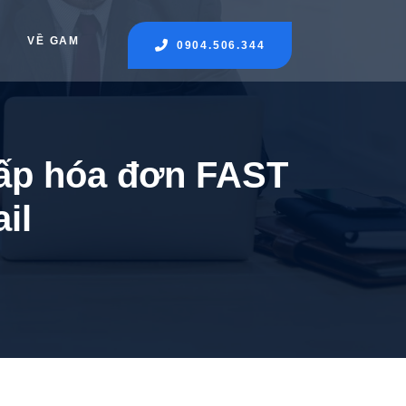
VỀ GAM
0904.506.344
cấp hóa đơn FAST
il