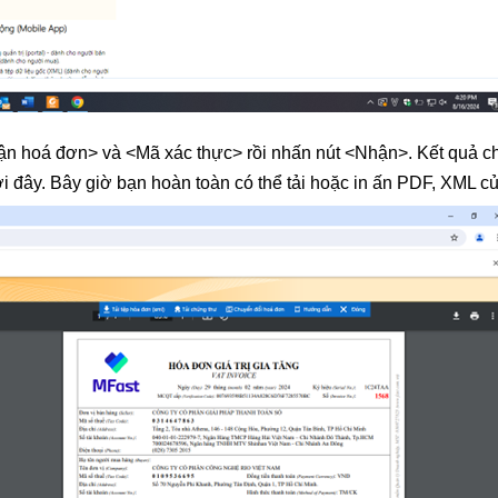
n hoá đơn> và <Mã xác thực> rồi nhấn nút <Nhận>. Kết quả c
 đây. Bây giờ bạn hoàn toàn có thể tải hoặc in ấn PDF, XML c