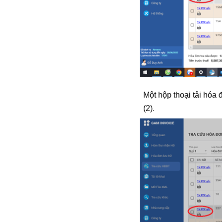
Một hộp thoại tải hóa 
(2).