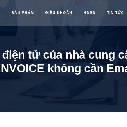
Ủ
SẢN PHẨM
ĐIỀU KHOẢN
HDSD
TIN TỨC
 điện tử của nhà cung 
INVOICE không cần Ema