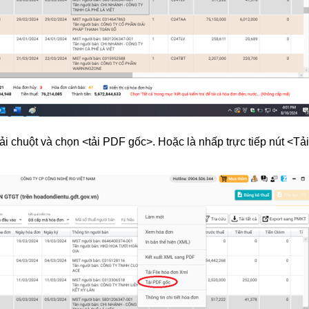
ải chuột và chọn <tải PDF gốc>. Hoặc là nhấp trực tiếp nút <T