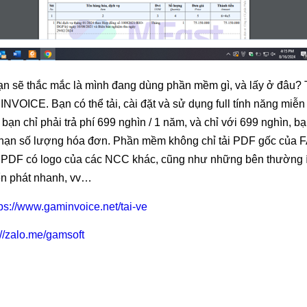
ạn sẽ thắc mắc là mình đang dùng phần mềm gì, và lấy ở đâu?
VOICE. Bạn có thể tải, cài đặt và sử dụng full tính năng miễn 
p bạn chỉ phải trả phí 699 nghìn / 1 năm, và chỉ với 699 nghìn, 
i hạn số lượng hóa đơn. Phần mềm không chỉ tải PDF gốc củ
u PDF có logo của các NCC khác, cũng như những bên thường í
ển phát nhanh, vv…
tps://www.gaminvoice.net/tai-ve
://zalo.me/gamsoft