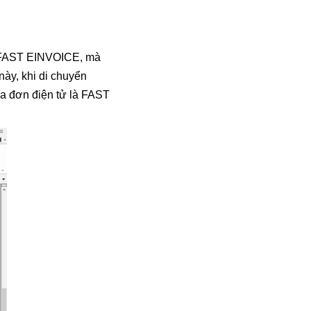
C FAST EINVOICE, mà
ày, khi di chuyển
óa đơn điện tử là FAST