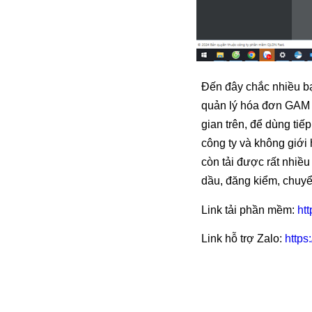
Đến đây chắc nhiều b
quản lý hóa đơn GAM IN
gian trên, để dùng tiế
công ty và không giớ
còn tải được rất nhiề
dầu, đăng kiểm, chuy
Link tải phần mềm:
ht
Link hỗ trợ Zalo:
https