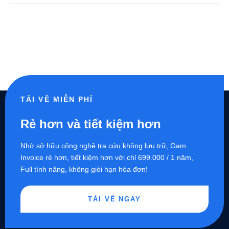
TẢI VỀ MIỄN PHÍ
Rẻ hơn và tiết kiệm hơn
Nhờ sở hữu công nghệ tra cứu không lưu trữ, Gam
Invoice rẻ hơn, tiết kiệm hơn với chỉ 699.000 / 1 năm,
Full tính năng, không giói hạn hóa đơn!
TẢI VỀ NGAY